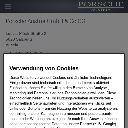
Unternehmen
Porsche Austria GmbH & Co OG
Marken
Louise-Piëch-Straße 2
5020 Salzburg
News
Austria
Karriere
Tel. +43/662/4681-0
FN 27015d
Kontakt
Verwendung von Cookies
UID-NR.: ATU 34242904
DVR: 88412
Diese Website verwendet Cookies und ähnliche Technologien.
Einige davon sind technisch erforderlich und bereits aktiviert.
Zusätzlich können Sie freiwillig in den Einsatz von Analyse ,
Marketing und Personalisierungs-Technologien einwilligen. Diese
Technologien helfen uns, Ihr Nutzungsverhalten auszuwerten –
einschließlich Seitenaufrufen und Interaktionen wie Klicks auf
Fragen zur Porsche Austria und ihren
Links oder Buttons – um die Nutzung der Website zu analysieren,
Marken in Österreich
den Erfolg unserer Kampagnen zu messen und personalisierte
Inhalte oder Werbung anzuzeigen. Je nach Ihrer Auswahl können
Markenanfrage / E-Shop / Technik
dabei personenbezogene Daten an unsere Partner (z. B. Google)